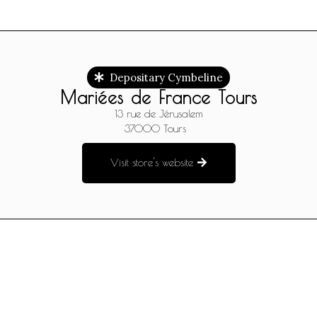
Depositary Cymbeline
Mariées de France Tours
13 rue de Jérusalem
37000
Tours
Visit store's website