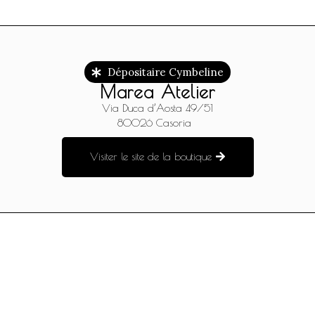
Dépositaire Cymbeline
Marea Atelier
Via Duca d’Aosta 49/51
80026
Casoria
Visiter le site de la boutique