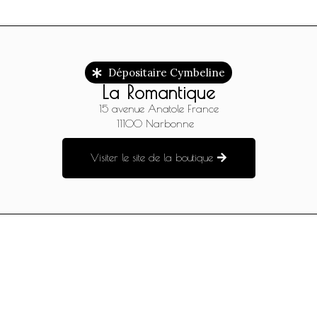
Dépositaire Cymbeline
La Romantique
15 avenue Anatole France
11100
Narbonne
Visiter le site de la boutique