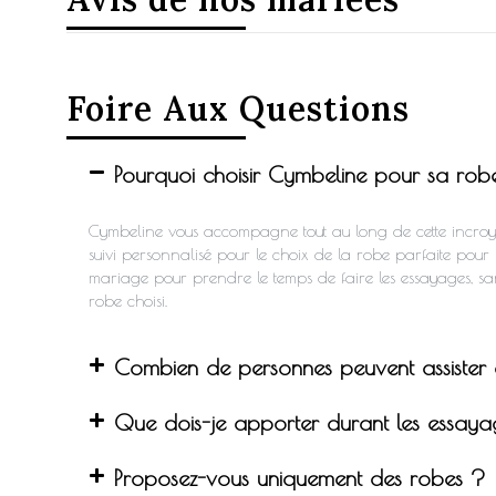
Foire Aux Questions
Pourquoi choisir Cymbeline pour sa ro
Cymbeline vous accompagne tout au long de cette incroyab
suivi personnalisé pour le choix de la robe parfaite pour
mariage pour prendre le temps de faire les essayages, sa
robe choisi.
Combien de personnes peuvent assister
Que dois-je apporter durant les essay
Proposez-vous uniquement des robes ?