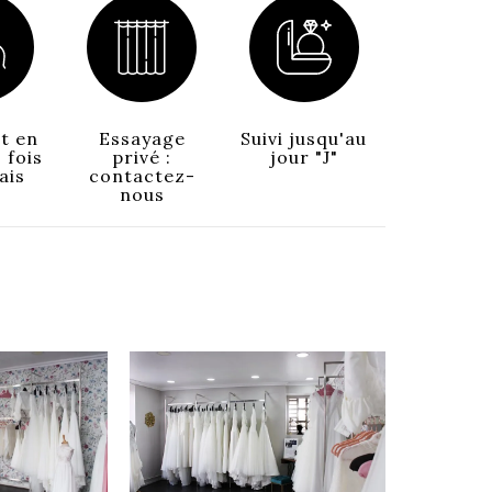
t en
Essayage
Suivi jusqu'au
 fois
privé :
jour "J"
ais
contactez-
nous