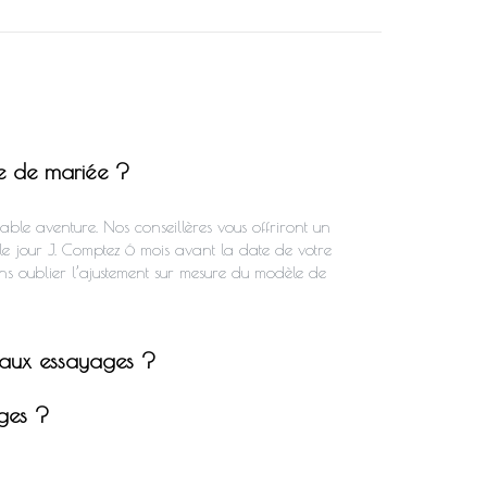
be de mariée ?
le aventure. Nos conseillères vous offriront un
 le jour J. Comptez 6 mois avant la date de votre
ns oublier l’ajustement sur mesure du modèle de
 aux essayages ?
ages ?