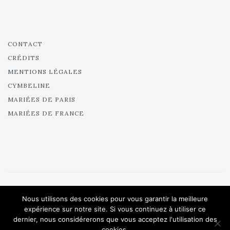
CONTACT
CRÉDITS
MENTIONS LÉGALES
CYMBELINE
MARIÉES DE PARIS
MARIÉES DE FRANCE
Nous utilisons des cookies pour vous garantir la meilleure
© 2024 Pour Un Oui - All rights reserved.
expérience sur notre site. Si vous continuez à utiliser ce
dernier, nous considérerons que vous acceptez l'utilisation des
cookies.